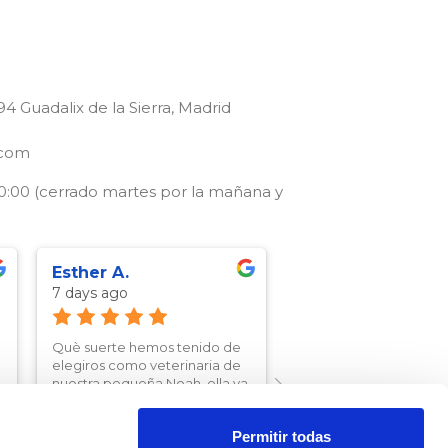
94 Guadalix de la Sierra, Madrid
.com
 20:00 (cerrado martes por la mañana y
Esther A.
Judith Nuñez B.
7 days ago
7 days ago
Què suerte hemos tenido de
Cómo siempre es un
elegiros como veterinaria de
auténtico gusto ir a la 
nuestra pequeña Noah, ella va
veterinaria de Guadali
feliz y nosotros muy tranquilos
atención y trato tanto
de lo bien que nos aconsejáis
los propietarios y las
Permitir todas
y la cuidáis! Estamos tranquilos
mascotas, son un 10 en