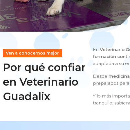
En
Veterinario G
Ven a conocernos mejor
formación conti
adaptada a su eda
Por qué confiar
Desde
medicina
en Veterinario
preparados para
Guadalix
Y lo más importa
tranquilo, sabie