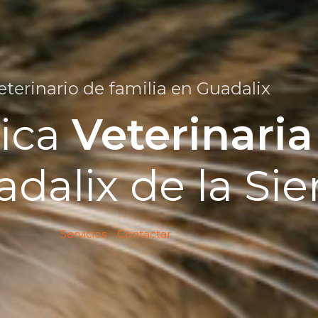
eterinario de familia en Guadalix
nica
Veterinaria
dalix de la Sie
Servicios
Contactar