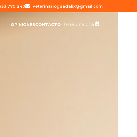
633 779 240
veterinarioguadalix@gmail.com
Pide una cita
OPINIONES
CONTACTO