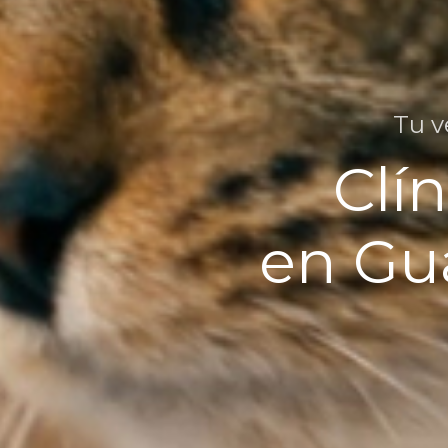
Tu v
Clí
en Gua